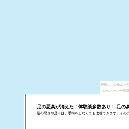
[PR] この広告は
ホームページを更新
足の悪臭が消えた！体験談多数あり！-足の
足の悪臭や足汗は、手術をしなくても改善できます。その