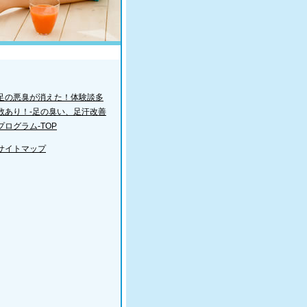
足の悪臭が消えた！体験談多
数あり！-足の臭い、足汗改善
プログラム-TOP
サイトマップ