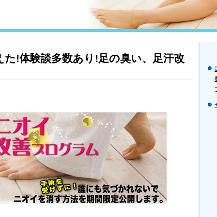
えた!体験談多数あり!足の臭い、足汗改
！