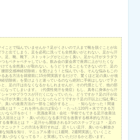
サイことで悩んでいませんか？足がくさいので人まで靴を脱ぐことが出
ダラと出てしまう。足を必死に洗っても全然臭いがとれない。足から汗
い。足、靴、靴下、ストッキングがとにかく臭い。足から汗がタラダラ
いつもベチャベチャしている。飲み会の宴会席で座席に上がりたくな
かけても全然臭いが取れない。もうどうすることもできないので、足の
「腰部交感神経切除術」を受けよう！と悩んでいる。そんな悩みもこの
いるある方法を就寝前に15分間実践するだけで、驚くほど足の臭いが改
神経切除術」を受けようと迷っているのなら絶対に手術はしないで下さ
うと、足の汗は出なくなるかもしれませんが、その代償として、他の部
うになってしまいます。（代償性発汗を発症）もし、真冬に身体から汗
イシャツやブラウスが汗だくになっていたら、どうですか？足の汗が出
から汗が大量に出るようになったらどうですか？足の汗以上に悩む事に
汗、臭いの改善方法の一部をご紹介すると…、 ・知らなかった！間違
識とは？ ・これを持ち歩けば安心！ ・たった120円＋水でできる万
たいなら汗をかく！ ・意識改革法・会社・学校でもできる足汗改善法
る入浴法とは？ ・臭いの元になる多汗症を改善する根本的な方法と
する食事法とは ？ ・足汗から開放される3つのステップとは？ ・足の
テクニック？ この方法を実行すれば、忌々しい足汗、臭いから解放さ
確な知識を知り、マニュアル通りに1週間、2週間実践していくこと
れ？臭い少なくなってる？」と実感していただけるかと思います。