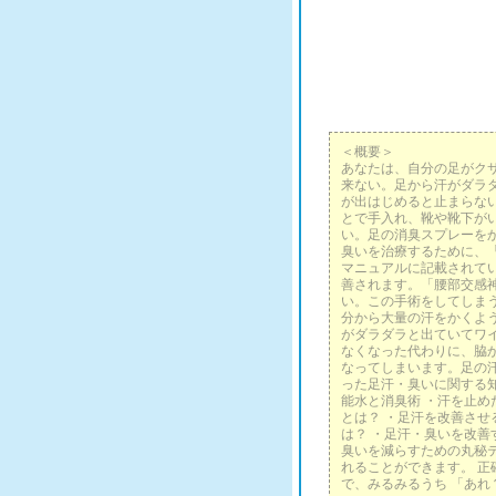
＜概要＞
あなたは、自分の足がク
来ない。足から汗がダラ
が出はじめると止まらな
とで手入れ、靴や靴下が
い。足の消臭スプレーを
臭いを治療するために、
マニュアルに記載されて
善されます。「腰部交感
い。この手術をしてしま
分から大量の汗をかくよ
がダラダラと出ていてワ
なくなった代わりに、脇
なってしまいます。足の
った足汗・臭いに関する知
能水と消臭術 ・汗を止め
とは？ ・足汗を改善させ
は？ ・足汗・臭いを改善
臭いを減らすための丸秘
れることができます。 正
で、みるみるうち 「あ